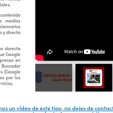
iales.
 contenido
os medios
elemnetos
 y directa
ra dorecta
que Google
mpresas en
u Buscador
es (Google
os por los
vicios.
mos un vídeo de este tipo, no dejes de cont