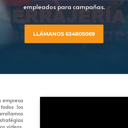
empleados para campañas.
LLÁMANOS 634805069
ra empresa
 todos los
arrollamos
tratégias
os videos,