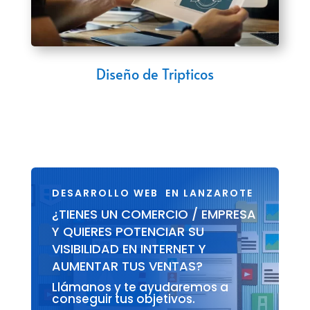
Diseño de Tripticos
DESARROLLO WEB EN LANZAROTE
¿TIENES UN COMERCIO / EMPRESA
Y QUIERES POTENCIAR SU
VISIBILIDAD EN INTERNET Y
AUMENTAR TUS VENTAS?
Llámanos y te ayudaremos a
conseguir tus objetivos.