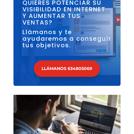
QUIERES POTENCIAR SU
VISIBILIDAD EN INTERNET
Y AUMENTAR TUS
VENTAS?
Llámanos y te
ayudaremos a conseguir
tus objetivos.
LLÁMANOS 634805069